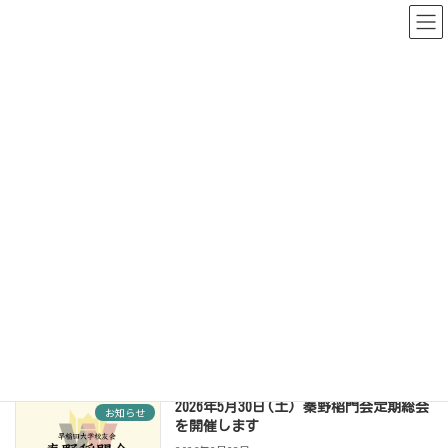
コ
ナ
ン
ビ
テ
ゲ
ン
ー
ツ
シ
へ
ョ
ス
ン
キ
に
新着情報
ッ
移
プ
動
Home
新着情報
2026年2月
2026年2月
2026年5月30日(土) 秦野稲門会定期総会
お知らせ
を開催します